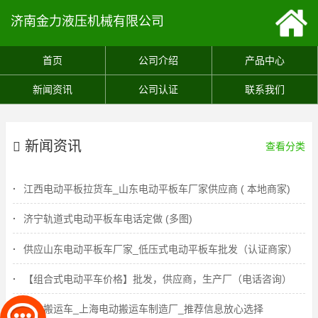
济南金力液压机械有限公司
首页
公司介绍
产品中心
新闻资讯
公司认证
联系我们
新闻资讯
查看分类
江西电动平板拉货车_山东电动平板车厂家供应商 ( 本地商家)
济宁轨道式电动平板车电话定做 (多图)
供应山东电动平板车厂家_低压式电动平板车批发（认证商家）
【组合式电动平车价格】批发，供应商，生产厂（电话咨询）
电动搬运车_上海电动搬运车制造厂_推荐信息放心选择